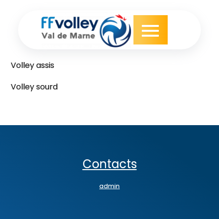
Skip
to
content
Volley assis
Volley sourd
Contacts
admin